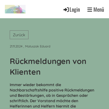
Login
Menü
Zurück
21.11.2024
, Matuszak Eduard
Rückmeldungen von
Klienten
Immer wieder bekommt die
Nachbarschaftshilfe positive Rückmeldungen
und Bestärkungen, ob in Gesprächen oder
schriftlich. Der Vorstand möchte den
Helferinnen und Helfern hiermit die