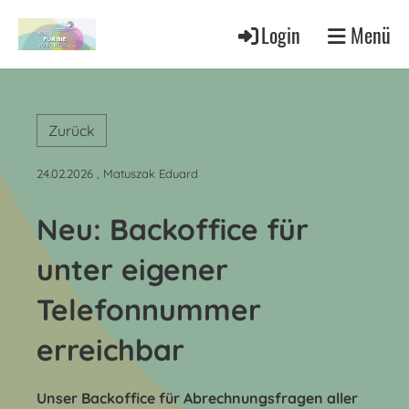
Login
Menü
Zurück
24.02.2026
, Matuszak Eduard
Neu: Backoffice für
unter eigener
Telefonnummer
erreichbar
Unser Backoffice für Abrechnungsfragen aller