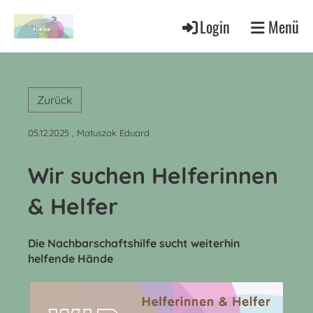
Login
Menü
Zurück
05.12.2025
, Matuszak Eduard
Wir suchen Helferinnen
& Helfer
Die Nachbarschaftshilfe sucht weiterhin
helfende Hände