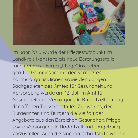
Im Jahr 2010 wurde der Pflegestützpunkt im
Landkreis Konstanz als neue Beratungsstelle
rund um das Thema „Pflege“ ins Leben
gerufen.Gemeinsam mit den vernetzten
Partnerorganisationen
sowie den übrigen
Sachgebieten des Amtes für Gesundheit und
Versorgung wurde am 12. Juli im Amt für
Gesundheit und Versorgung in Radolfzell ein Tag
der offenen Tür veranstaltet. Ziel war es, d
en
Bürgerinnen und Bürgern die Vielfalt der
Angebote aus den Bereichen Gesundheit, Pflege
sowie Versorgung in Radolfzell und Umgebung
vorzustellen.
Auch die Nachbarschaftshilfe war an