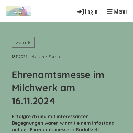
Login
Menü
Zurück
18.11.2024
, Matuszak Eduard
Ehrenamtsmesse im
Milchwerk am
16.11.2024
Erfolgreich und mit interessanten
Begegnungen waren wir mit einem Infostand
auf der Ehrenamtsmesse in Radolfzell